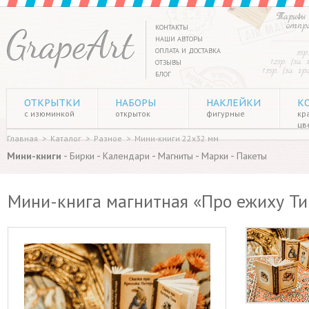
Тарифы 
отпр
КОНТАКТЫ
НАШИ АВТОРЫ
ОПЛАТА И ДОСТАВКА
35р
125р. (за
ОТЗЫВЫ
135р. (за г
БЛОГ
ОТКРЫТКИ
НАБОРЫ
НАКЛЕЙКИ
К
с изюминкой
открыток
фигурные
кр
цв
Главная
>
Каталог
>
Разное
>
Мини-книги 22х32 мм
-
-
-
-
-
Мини-книги
Бирки
Календари
Магниты
Марки
Пакеты
Мини-книга магнитная «Про ежиху Ти