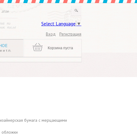
 2026
Select Language
▼
рой по
ик после
Вход
Регистрация
НОЕ
Корзина пуста
 и т.п.
дизайнерская бумага с мерцающими
я обложки