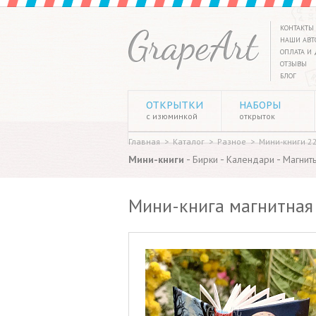
КОНТАКТЫ
НАШИ АВТ
ОПЛАТА И 
ОТЗЫВЫ
БЛОГ
ОТКРЫТКИ
НАБОРЫ
с изюминкой
открыток
Главная
>
Каталог
>
Разное
>
Мини-книги 2
-
-
-
Мини-книги
Бирки
Календари
Магнит
Мини-книга магнитная