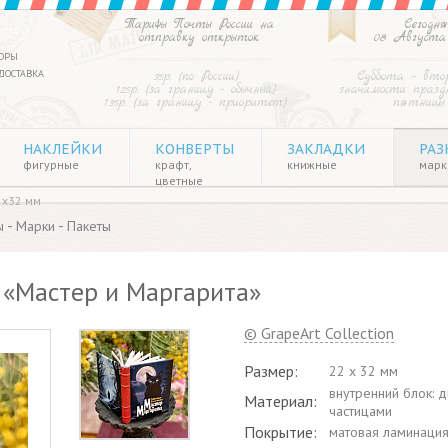
Тарифы Почты России на
Сегодня
отправку открыток
08 Августа
ОРЫ
ДОСТАВКА
35р. (по России)
Суббота – вто
125р. (за границу - обычный)
значимости праздн
135р. (за границу - приоритет)
пятницы
НАКЛЕЙКИ
КОНВЕРТЫ
ЗАКЛАДКИ
РАЗ
фигурные
крафт,
книжные
марки
цветные
2х32 мм
-
-
ы
Марки
Пакеты
 «Мастер и Маргарита»
© GrapeArt Collection
Размер:
22 х 32 мм
внутренний блок: 
Материал:
частицами
Покрытие:
матовая ламинаци