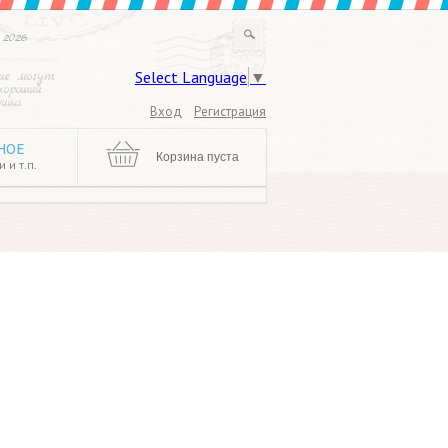
 2026
Select Language
▼
ие могут
хороший
ница
Вход
Регистрация
НОЕ
Корзина пуста
 и т.п.