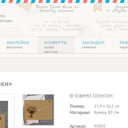
Тарифы Почты России на
Сегодня
отправку открыток
07 Августа
ОРЫ
ДОСТАВКА
35р. (по России)
Поднять настроен
125р. (за границу - обычный)
хорошие друзья, 
135р. (за границу - приоритет)
кофе и… пят
НАКЛЕЙКИ
КОНВЕРТЫ
ЗАКЛАДКИ
РАЗ
фигурные
крафт,
книжные
марки
цветные
шки»
© GrapeArt Collection
Размер:
11,4 x 16,2 см
Материал:
бумага, 80 г/м
Артикул:
45030