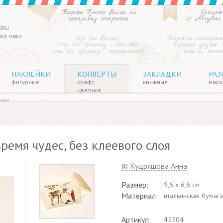
Тарифы Почты России на
Сегодня
отправку открыток
07 Августа
ОРЫ
ДОСТАВКА
35р. (по России)
Поднять настроен
125р. (за границу - обычный)
хорошие друзья, 
135р. (за границу - приоритет)
кофе и… пят
НАКЛЕЙКИ
КОНВЕРТЫ
ЗАКЛАДКИ
РАЗ
фигурные
крафт,
книжные
марки
цветные
ини
ремя чудес, без клеевого слоя
© Кудряшова Анна
Размер:
9,6 x 6,6 см
Материал:
итальянская бумага
Артикул:
45704