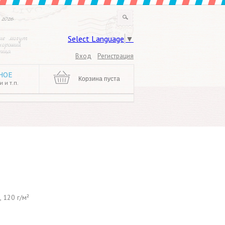
 2026
Select Language
▼
ие могут
хороший
ница
Вход
Регистрация
НОЕ
Корзина пуста
 и т.п.
, 120 г/м²