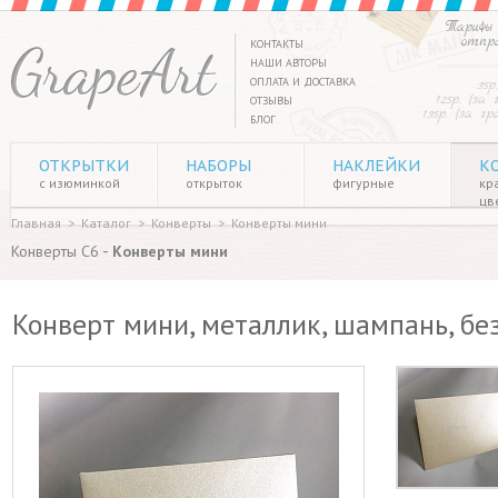
Тарифы 
отпр
КОНТАКТЫ
НАШИ АВТОРЫ
ОПЛАТА И ДОСТАВКА
35р
125р. (за
ОТЗЫВЫ
135р. (за г
БЛОГ
ОТКРЫТКИ
НАБОРЫ
НАКЛЕЙКИ
К
с изюминкой
открыток
фигурные
кр
цв
Главная
>
Каталог
>
Конверты
>
Конверты мини
-
Конверты C6
Конверты мини
Конверт мини, металлик, шампань, без