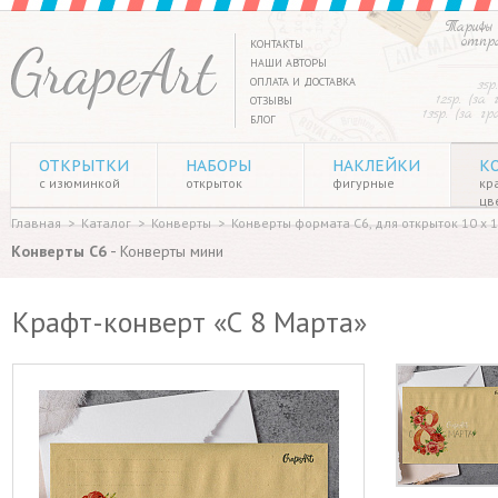
Тарифы 
отпр
КОНТАКТЫ
НАШИ АВТОРЫ
ОПЛАТА И ДОСТАВКА
35р
125р. (за
ОТЗЫВЫ
135р. (за г
БЛОГ
ОТКРЫТКИ
НАБОРЫ
НАКЛЕЙКИ
К
с изюминкой
открыток
фигурные
кр
цв
Главная
>
Каталог
>
Конверты
>
Конверты формата C6, для открыток 10 х 1
-
Конверты C6
Конверты мини
Крафт-конверт «С 8 Марта»