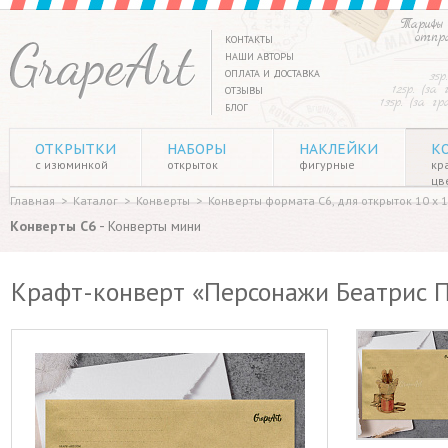
Тарифы 
отпр
КОНТАКТЫ
НАШИ АВТОРЫ
ОПЛАТА И ДОСТАВКА
35р
125р. (за
ОТЗЫВЫ
135р. (за г
БЛОГ
ОТКРЫТКИ
НАБОРЫ
НАКЛЕЙКИ
К
с изюминкой
открыток
фигурные
кр
цв
Главная
>
Каталог
>
Конверты
>
Конверты формата C6, для открыток 10 х 1
-
Конверты C6
Конверты мини
Крафт-конверт «Персонажи Беатрис 