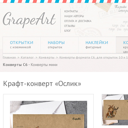
Тарифы 
отпр
КОНТАКТЫ
НАШИ АВТОРЫ
ОПЛАТА И ДОСТАВКА
35р
125р. (за
ОТЗЫВЫ
135р. (за г
БЛОГ
ОТКРЫТКИ
НАБОРЫ
НАКЛЕЙКИ
К
с изюминкой
открыток
фигурные
кр
цв
Главная
>
Каталог
>
Конверты
>
Конверты формата C6, для открыток 10 х 1
-
Конверты C6
Конверты мини
Крафт-конверт «Ослик»