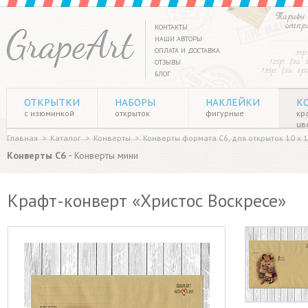
Тарифы 
отпр
КОНТАКТЫ
НАШИ АВТОРЫ
ОПЛАТА И ДОСТАВКА
35р
125р. (за
ОТЗЫВЫ
135р. (за г
БЛОГ
ОТКРЫТКИ
НАБОРЫ
НАКЛЕЙКИ
К
с изюминкой
открыток
фигурные
кр
цв
Главная
>
Каталог
>
Конверты
>
Конверты формата C6, для открыток 10 х 1
-
Конверты C6
Конверты мини
Крафт-конверт «Христос Воскресе»