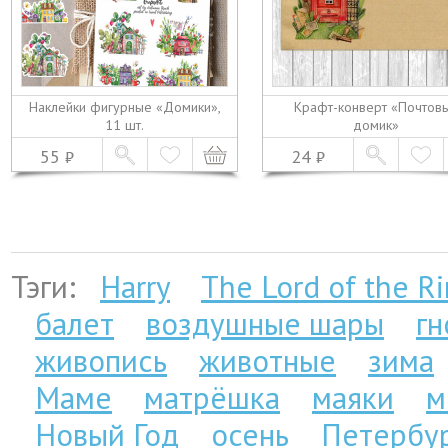
Наклейки фигурные «Домики»,
Крафт-конверт «Почтов
11 шт.
домик»
55
24
Тэги:
Harry
The Lord of the R
балет
воздушные шары
г
живопись
животные
зима
Маме
матрёшка
маяки
м
Новый Год
осень
Петербу