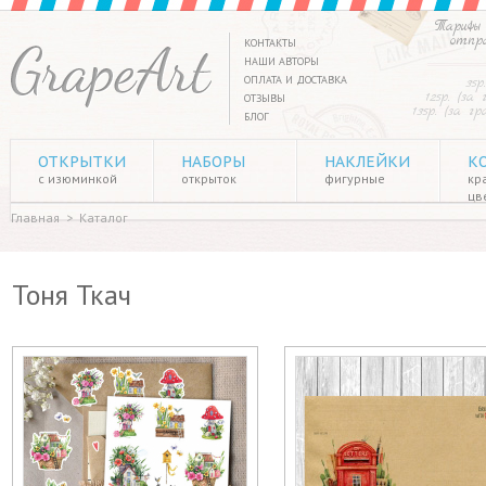
Тарифы 
отпр
КОНТАКТЫ
НАШИ АВТОРЫ
ОПЛАТА И ДОСТАВКА
35р
125р. (за
ОТЗЫВЫ
135р. (за г
БЛОГ
ОТКРЫТКИ
НАБОРЫ
НАКЛЕЙКИ
К
с изюминкой
открыток
фигурные
кр
цв
Главная
>
Каталог
Тоня Ткач