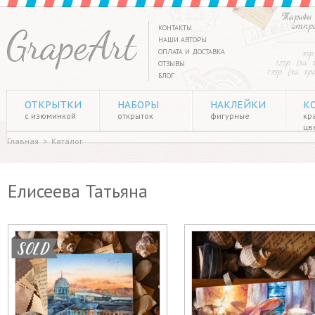
Тарифы 
отпр
КОНТАКТЫ
НАШИ АВТОРЫ
ОПЛАТА И ДОСТАВКА
35р
125р. (за
ОТЗЫВЫ
135р. (за г
БЛОГ
ОТКРЫТКИ
НАБОРЫ
НАКЛЕЙКИ
К
с изюминкой
открыток
фигурные
кр
цв
Главная
>
Каталог
Елисеева Татьяна