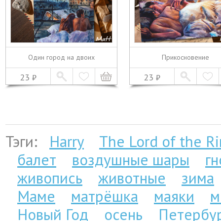
Один город на двоих
Прикосновение
23
23
Тэги:
Harry
The Lord of the R
балет
воздушные шары
г
живопись
животные
зима
Маме
матрёшка
маяки
м
Новый Год
осень
Петербу